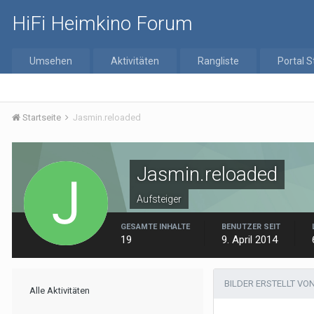
HiFi Heimkino Forum
Umsehen
Aktivitäten
Rangliste
Portal S
Startseite
Jasmin.reloaded
Jasmin.reloaded
Aufsteiger
GESAMTE INHALTE
BENUTZER SEIT
19
9. April 2014
BILDER ERSTELLT VO
Alle Aktivitäten