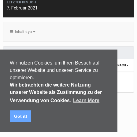
LETZTER BESUCH
7. Februar 2021
Inhaltstyp
MARKERS ERSTELLT VON ROWI
Wir nutzen Cookies, um Ihren Besuch auf
SORTIEREN NACH
unserer Website und unseren Service zu
optimieren.
Noch keine Inhalte vorhanden
Wir betrachten die weitere Nutzung
unserer Website als Zustimmung zu der
Verwendung von Cookies.
Learn More
Sprachen
Datenschutzerklärung
Kontakt
Got it!
(C) audiomap.de
Powered by Invision Community