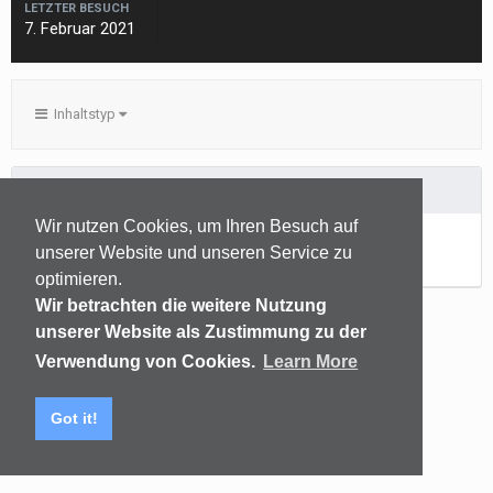
LETZTER BESUCH
7. Februar 2021
Inhaltstyp
TERMINKOMMENTARE ERSTELLT VON ROWI
Wir nutzen Cookies, um Ihren Besuch auf
Noch keine Inhalte vorhanden
unserer Website und unseren Service zu
optimieren.
Wir betrachten die weitere Nutzung
unserer Website als Zustimmung zu der
Sprachen
Datenschutzerklärung
Kontakt
Verwendung von Cookies.
Learn More
(C) audiomap.de
Powered by Invision Community
Got it!