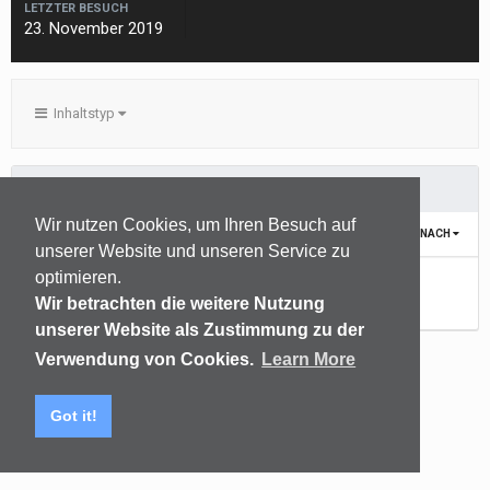
LETZTER BESUCH
23. November 2019
Inhaltstyp
MARKERS ERSTELLT VON BOEKELBERGER
Wir nutzen Cookies, um Ihren Besuch auf
SORTIEREN NACH
unserer Website und unseren Service zu
optimieren.
Noch keine Inhalte vorhanden
Wir betrachten die weitere Nutzung
unserer Website als Zustimmung zu der
Verwendung von Cookies.
Learn More
Sprachen
Datenschutzerklärung
Kontakt
Got it!
(C) audiomap.de
Powered by Invision Community