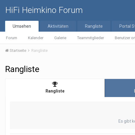
HiFi Heimkino Forum
Umsehen
Aktivitäten
Rangliste
Portal S
Forum
Kalender
Galerie
Teammitglieder
Benutzer on
Startseite
Rangliste
Rangliste
Rangliste
Es gibt 