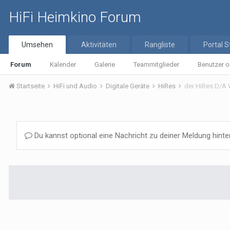
HiFi Heimkino Forum
Umsehen
Aktivitäten
Rangliste
Portal S
Forum
Kalender
Galerie
Teammitglieder
Benutzer o
Startseite
HiFi und Audio
Digitale Geräte
HiRes
der HiRes D/A 
Du kannst optional eine Nachricht zu deiner Meldung hinte