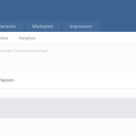
tartseite
Marktplatz
Impressum
nline
Rangliste
Wandler Diskussionsthread
rlassen.