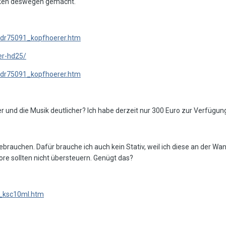
nken deswegen gemacht.
dr75091_kopfhoerer.htm
er-hd25/
dr75091_kopfhoerer.htm
 und die Musik deutlicher? Ich habe derzeit nur 300 Euro zur Verfügun
brauchen. Dafür brauche ich auch kein Stativ, weil ich diese an der Wa
itore sollten nicht übersteuern. Genügt das?
_ksc10ml.htm