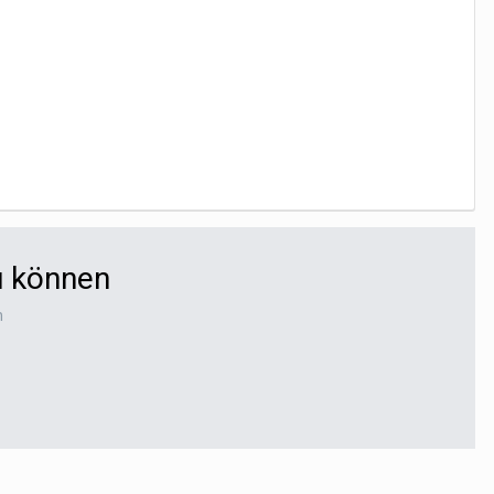
u können
n