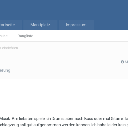
tartseite
Marktplatz
Impressum
nline
Rangliste
 einrichten
M
ierung
usik. Am liebsten spiele ich Drums, aber auch Bass oder mal Gitarre.
hlagzeug soll gut aufgenommen werden können. Ich habe leider kein g