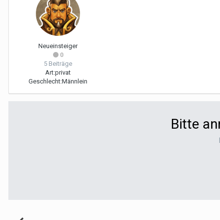
Neueinsteiger
0
5 Beiträge
Art:
privat
Geschlecht:
Männlein
Bitte a