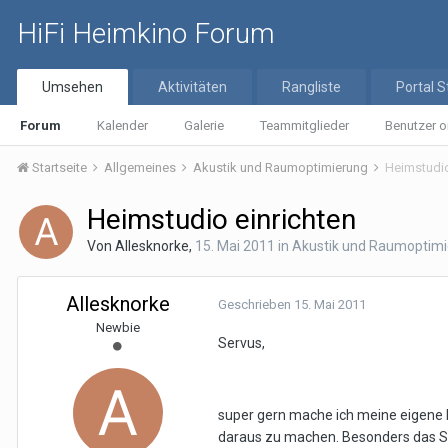
HiFi Heimkino Forum
Umsehen
Aktivitäten
Rangliste
Portal S
Forum
Kalender
Galerie
Teammitglieder
Benutzer o
Startseite
Allgemeines
Akustik und Raumoptimierung
Heimstudio
Heimstudio einrichten
Von
Allesknorke
,
15. Mai 2011
in
Akustik und Raumoptim
Allesknorke
Geschrieben
15. Mai 2011
Newbie
Servus,
super gern mache ich meine eigene M
daraus zu machen. Besonders das Sc