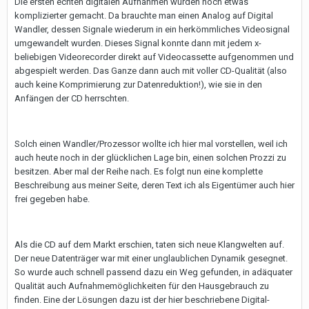
Die ersten echten digitalen Aufnahmen wurden noch etwas
komplizierter gemacht. Da brauchte man einen Analog auf Digital
Wandler, dessen Signale wiederum in ein herkömmliches Videosignal
umgewandelt wurden. Dieses Signal konnte dann mit jedem x-
beliebigen Videorecorder direkt auf Videocassette aufgenommen und
abgespielt werden. Das Ganze dann auch mit voller CD-Qualität (also
auch keine Komprimierung zur Datenreduktion!), wie sie in den
Anfängen der CD herrschten.
Solch einen Wandler/Prozessor wollte ich hier mal vorstellen, weil ich
auch heute noch in der glücklichen Lage bin, einen solchen Prozzi zu
besitzen. Aber mal der Reihe nach. Es folgt nun eine komplette
Beschreibung aus meiner Seite, deren Text ich als Eigentümer auch hier
frei gegeben habe.
Als die CD auf dem Markt erschien, taten sich neue Klangwelten auf.
Der neue Datenträger war mit einer unglaublichen Dynamik gesegnet.
So wurde auch schnell passend dazu ein Weg gefunden, in adäquater
Qualität auch Aufnahmemöglichkeiten für den Hausgebrauch zu
finden. Eine der Lösungen dazu ist der hier beschriebene Digital-