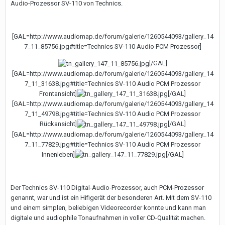
Audio-Prozessor SV-110 von Technics.
[GAL=http://www.audiomap.de/forum/galerie/1260544093/gallery_14
7_11_85756.jpg#title=Technics SV-110 Audio PCM Prozessor]
[/GAL]
[GAL=http://www.audiomap.de/forum/galerie/1260544093/gallery_14
7_11_31638.jpg#title=Technics SV-110 Audio PCM Prozessor
Frontansicht]
[/GAL]
[GAL=http://www.audiomap.de/forum/galerie/1260544093/gallery_14
7_11_49798.jpg#title=Technics SV-110 Audio PCM Prozessor
Rückansicht]
[/GAL]
[GAL=http://www.audiomap.de/forum/galerie/1260544093/gallery_14
7_11_77829.jpg#title=Technics SV-110 Audio PCM Prozessor
Innenleben]
[/GAL]
Der Technics SV-110 Digital-Audio-Prozessor, auch PCM-Prozessor
genannt, war und ist ein Hifigerät der besonderen Art. Mit dem SV-110
und einem simplen, beliebigen Videorecorder konnte und kann man
digitale und audiophile Tonaufnahmen in voller CD-Qualität machen.