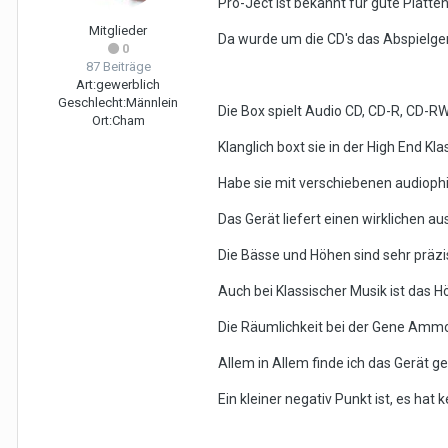
Pro-Ject ist bekannt für gute Plat
Mitglieder
Da wurde um die CD's das Abspielgerä
0
87 Beiträge
Art:
gewerblich
Geschlecht:
Männlein
Die Box spielt Audio CD, CD-R, CD-R
Ort:
Cham
Klanglich boxt sie in der High End Kla
Habe sie mit verschiebenen audiophi
Das Gerät liefert einen wirklichen 
Die Bässe und Höhen sind sehr präzis
Auch bei Klassischer Musik ist das H
Die Räumlichkeit bei der Gene Ammo
Allem in Allem finde ich das Gerät g
Ein kleiner negativ Punkt ist, es hat