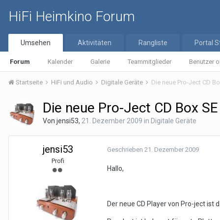
HiFi Heimkino Forum
Umsehen
Aktivitäten
Rangliste
Portal S
Forum
Kalender
Galerie
Teammitglieder
Benutzer o
Startseite
HiFi und Audio
Digitale Geräte
Die neue Pro-Ject CD Bo
Die neue Pro-Ject CD Box SE
Von
jensi53
,
21. Dezember 2009
in
Digitale Geräte
jensi53
Geschrieben
21. Dezember 2009
Profi
Hallo,
Der neue CD Player von Pro-ject ist d