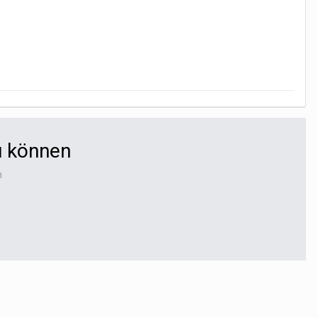
u können
n