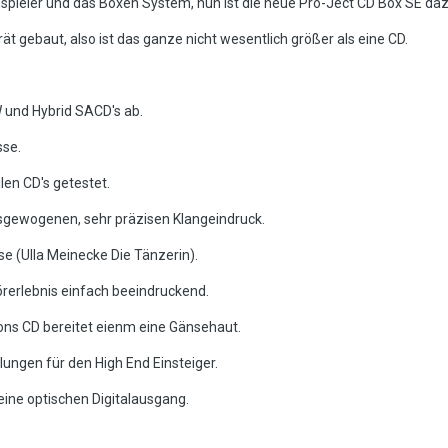
tenspieler und das Boxen System, nun ist die neue Pro-Ject CD Box SE 
t gebaut, also ist das ganze nicht wesentlich größer als eine CD.
W und Hybrid SACD's ab.
sse.
len CD's getestet.
ausgewogenen, sehr präzisen Klangeindruck.
e (Ulla Meinecke Die Tänzerin).
örerlebnis einfach beeindruckend.
ns CD bereitet eienm eine Gänsehaut.
elungen für den High End Einsteiger.
 keine optischen Digitalausgang.