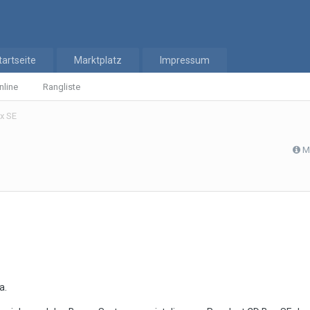
tartseite
Marktplatz
Impressum
nline
Rangliste
x SE
M
a.