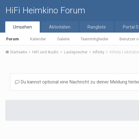
HiFi Heimkino Forum
Umsehen
Aktivitäten
Rangliste
Portal S
Forum
Kalender
Galerie
Teammitglieder
Benutzer o
Startseite
HiFi und Audio
Lautsprecher
Infinity
Infinity Liebhab
Du kannst optional eine Nachricht zu deiner Meldung hinte