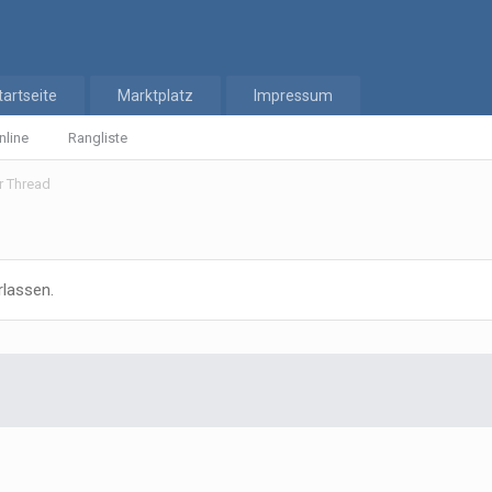
tartseite
Marktplatz
Impressum
nline
Rangliste
er Thread
rlassen.