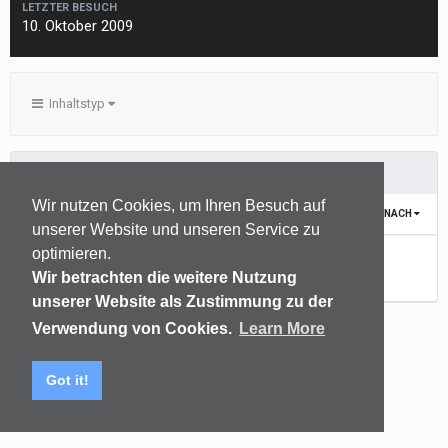
LETZTER BESUCH
10. Oktober 2009
Inhaltstyp
ALBUMS ERSTELLT VON S97
Wir nutzen Cookies, um Ihren Besuch auf
SORTIEREN NACH
unserer Website und unseren Service zu
optimieren.
Noch keine Inhalte vorhanden
Wir betrachten die weitere Nutzung
unserer Website als Zustimmung zu der
Verwendung von Cookies.
Learn More
Sprachen
Datenschutzerklärung
Kontakt
Got it!
(C) audiomap.de
Powered by Invision Community