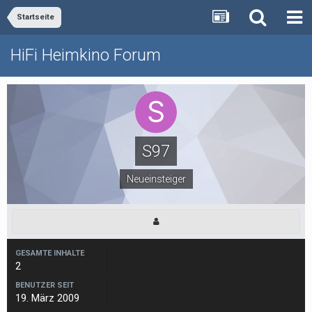
Startseite
HiFi Heimkino Forum
S97
Neueinsteiger
GESAMTE INHALTE
2
BENUTZER SEIT
19. März 2009