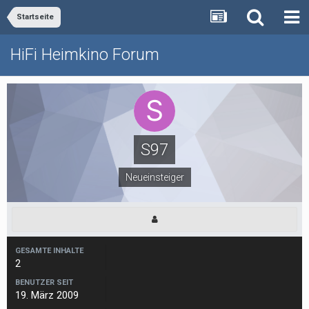
Startseite
HiFi Heimkino Forum
S97
Neueinsteiger
GESAMTE INHALTE
2
BENUTZER SEIT
19. März 2009