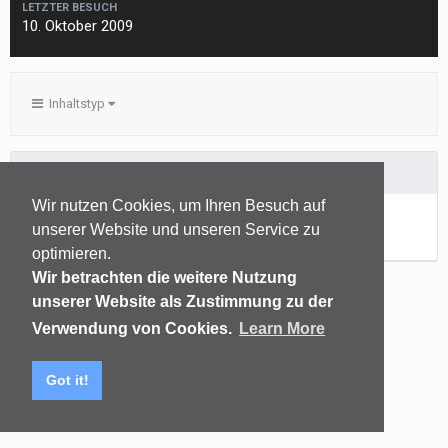
LETZTER BESUCH
10. Oktober 2009
Inhaltstyp
TERMINKOMMENTARE ERSTELLT VON S97
Wir nutzen Cookies, um Ihren Besuch auf
Noch keine Inhalte vorhanden
unserer Website und unseren Service zu
optimieren.
Wir betrachten die weitere Nutzung
unserer Website als Zustimmung zu der
Sprachen
Datenschutzerklärung
Kontakt
Verwendung von Cookies.
Learn More
(C) audiomap.de
Powered by Invision Community
Got it!