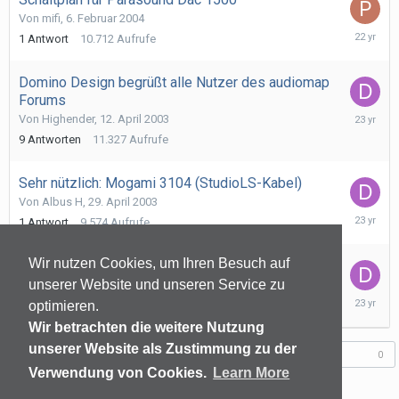
Von
mifi
,
6. Februar 2004
7.
1
Antwort
10.712
Aufrufe
Februar
2004
Domino Design begrüßt alle Nutzer des audiomap
Forums
13.
Von
Highender
,
12. April 2003
Juni
9
Antworten
11.327
Aufrufe
2003
Sehr nützlich: Mogami 3104 (StudioLS-Kabel)
Von
Albus H
,
29. April 2003
30.
1
Antwort
9.574
Aufrufe
April
2003
Wir nutzen Cookies, um Ihren Besuch auf
Wer kennt dieses Cinch Kabel von Mogami
unserer Website und unseren Service zu
Von
EvaristeGalois
,
14. Januar 2003
23.
12
Antworten
13.403
Aufrufe
optimieren.
Januar
Wir betrachten die weitere Nutzung
2003
unserer Website als Zustimmung zu der
Folgen diesem Inhalt
0
Verwendung von Cookies.
Learn More