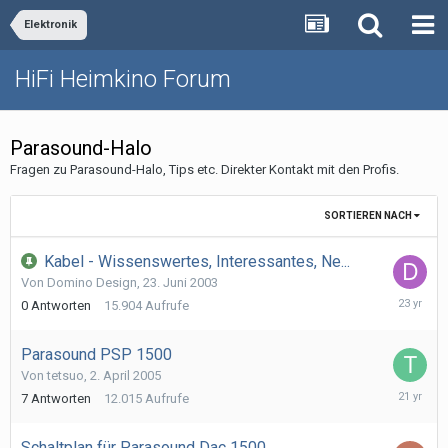
Elektronik
HiFi Heimkino Forum
Parasound-Halo
Fragen zu Parasound-Halo, Tips etc. Direkter Kontakt mit den Profis.
SORTIEREN NACH
Kabel - Wissenswertes, Interessantes, Ne...
Von
Domino Design
,
23. Juni 2003
23.
0
Antworten
15.904
Aufrufe
Juni
2003
Parasound PSP 1500
Von
tetsuo
,
2. April 2005
6.
7
Antworten
12.015
Aufrufe
April
2005
Schaltplan für Parasound Dac 1500