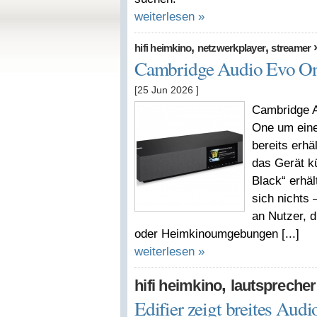
weiterlesen »
,
,
hifi heimkino
netzwerkplayer
streamer
Cambridge Audio Evo One
[25 Jun 2026
]
Cambridge A
One um eine
bereits erhä
das Gerät kü
Black“ erhäl
sich nichts –
an Nutzer, d
oder Heimkinoumgebungen [...]
weiterlesen »
,
hifi heimkino
lautsprecher
Edifier zeigt breites Audi