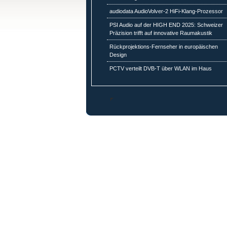
audiodata AudioVolver-2 HiFi-Klang-Prozessor
PSI Audio auf der HIGH END 2025: Schweizer
Präzision trifft auf innovative Raumakustik
Rückprojektions-Fernseher in europäischen
Design
PCTV verteilt DVB-T über WLAN im Haus