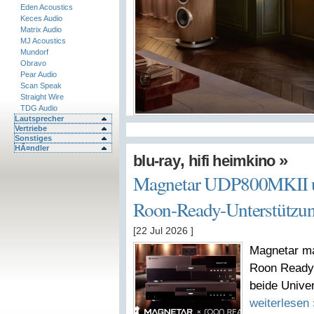
Eden Acoustics
Keces Audio
Matrix Audio
MJ Acoustics
Mundorf
Obravo
Pear Audio
Scan Speak
Straight Wire
TDG Audio
Lautsprecher
Vertriebe
Sonstiges
HÃ¤ndler
,
»
blu-ray
hifi heimkino
Magnetar UDP800MKII 
Roon-Ready-Unterstützu
[22 Jul 2026
]
Magnetar m
Roon Ready.
beide Unive
weiterlesen 