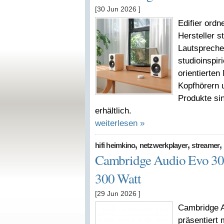
[30 Jun 2026
]
Edifier ordn
Hersteller s
Lautspreche
studioinspir
orientierten
Kopfhörern 
Produkte si
erhältlich.
weiterlesen »
,
,
,
hifi heimkino
netzwerkplayer
streamer
Cambridge Audio Evo 300:
300 Watt
[29 Jun 2026
]
Cambridge A
präsentiert