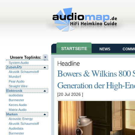
STARTSEITE
NEWS
COMMU
Unsere Toplinks:
DATENSCHUTZ
System Audio
ZubehÃ¶r
Bowers & Wilkins 800 
Akustik Schaumstoff
Mundorf
Generation der High-En
Pear Audio
Straight Wire
Elektronik
[20 Jul 2026
]
audiodata
Burmester
Keces Audio
Matrix Audio
Marken
Acoustic Energy
Akustik Schaumstoff
Audiodata
Burmester