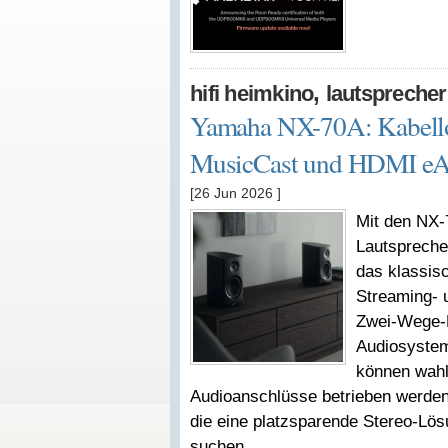
,
hifi heimkino
lautsprecher
Yamaha NX-70A: Kabellos
MusicCast und HDMI e
[26 Jun 2026
]
Mit den NX-
Lautspreche
das klassis
Streaming- 
Zwei-Wege-L
Audiosystem 
können wahl
Audioanschlüsse betrieben werden.
die eine platzsparende Stereo-Lö
suchen.