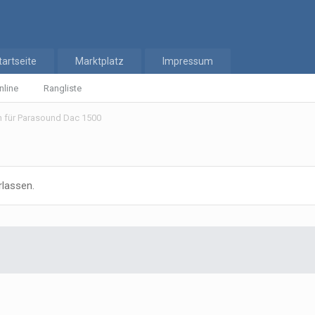
tartseite
Marktplatz
Impressum
nline
Rangliste
n für Parasound Dac 1500
rlassen.