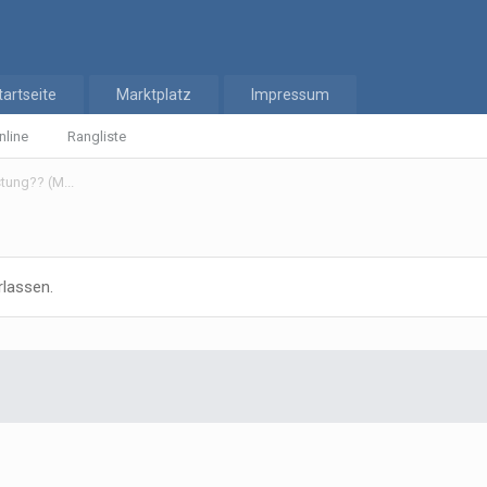
tartseite
Marktplatz
Impressum
nline
Rangliste
stung?? (M...
rlassen.