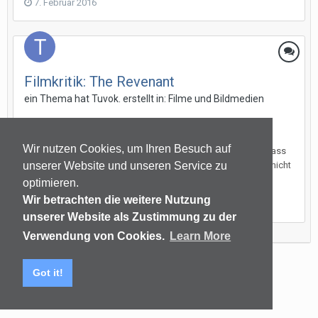
7. Februar 2016
Filmkritik: The Revenant
ein Thema hat
Tuvok.
erstellt in:
Filme und Bildmedien
Filmkritik: The Revenant Dass der 150 Minuten lange Film in
Amerika nur 15 Millionen US $ eingespielt hat, obwohl er 135
Wir nutzen Cookies, um Ihren Besuch auf
Millionen US $ gekostet hat, wundert mich, aber ich glaube dass
der Regisseur der damals auch den Film „Babel“ machte gar nicht
unserer Website und unseren Service zu
darauf aus ist einen Film zu drehen der viel eins...
optimieren.
Wir betrachten die weitere Nutzung
10. Januar 2016
unserer Website als Zustimmung zu der
Verwendung von Cookies.
Learn More
Sprachen
Datenschutzerklärung
Kontakt
Got it!
(C) audiomap.de
Powered by Invision Community