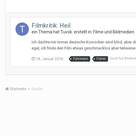
Filmkritik: Heil
ein Thema hat
Tuvok.
erstellt in:
Filme und Bildmedien
Ich dachte mir immer deutsche Komödien sind blöd, aber di
egal, ich finde den Film etwas geschmacklos aber teilweise 
18. Januar 2016
(und %d Weiter
Führmann
Führer
Startseite
Suche