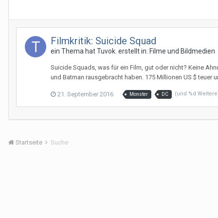
Filmkritik: Suicide Squad
ein Thema hat
Tuvok.
erstellt in:
Filme und Bildmedien
Suicide Squads, was für ein Film, gut oder nicht? Keine Ah
und Batman rausgebracht haben. 175 Millionen US $ teuer u
21. September 2016
(und %d Weiter
Monster
DC
Startseite
Suche