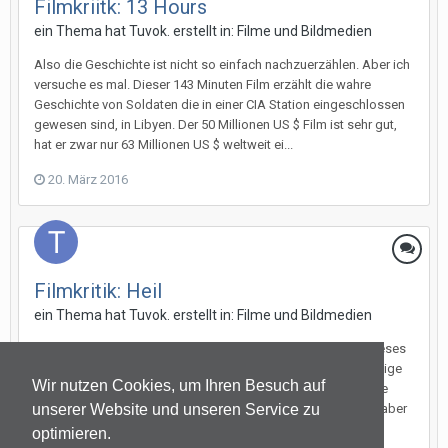
Filmkriitk: 13 Hours
ein Thema hat
Tuvok.
erstellt in:
Filme und Bildmedien
Also die Geschichte ist nicht so einfach nachzuerzählen. Aber ich
versuche es mal. Dieser 143 Minuten Film erzählt die wahre
Geschichte von Soldaten die in einer CIA Station eingeschlossen
gewesen sind, in Libyen. Der 50 Millionen US $ Film ist sehr gut,
hat er zwar nur 63 Millionen US $ weltweit ei...
20. März 2016
Filmkritik: Heil
ein Thema hat
Tuvok.
erstellt in:
Filme und Bildmedien
Ich dachte mir immer deutsche Komödien sind blöd, aber dieses
Mal wurde ich eines besseren belehrt. Sicher hat der Film lustige
Wir nutzen Cookies, um Ihren Besuch auf
Szenen aber wieso muss man über Hitler und Neonazis Witze
machen? Naja egal, ich finde den Film etwas geschmacklos aber
unserer Website und unseren Service zu
teilweise so was von witzig das ich sicher vor Lache...
optimieren.