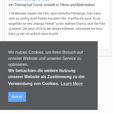
ein Thema hat
Tuvok.
erstellt in:
Filme und Bildmedien
118 Minuten dauert der Film, eine herrliche Filmlänge, man kann
sich so richtig wohl fühlen bei dem Film. Dachte ich auch. Er ist
ungefähr so wie „Nanga Parbat“ ja ein wahres Drama, und der Film
„Everest“ der jetzt 2015 in der etwas kühleren Jahreszeit ins Kino
kam, ja der ist wirklich eine Wucht....
27. Oktober 2015
Wir nutzen Cookies, um Ihren Besuch auf
unserer Website und unseren Service zu
optimieren.
Sprachen
Datenschutzerklärung
Kontakt
Wir betrachten die weitere Nutzung
(C) audiomap.de
unserer Website als Zustimmung zu der
Powered by Invision Community
Verwendung von Cookies.
Learn More
Got it!