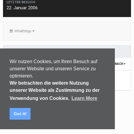
LETZTER BESUCH
22. Januar 2006
Inhaltstyp
PROFILKOMMENTARE ERSTELLT VON BUDDELFROSCH
Wir nutzen Cookies, um Ihren Besuch auf
SORTIEREN NACH
unserer Website und unseren Service zu
optimieren.
Noch keine Inhalte vorhanden
Wir betrachten die weitere Nutzung
unserer Website als Zustimmung zu der
Verwendung von Cookies.
Learn More
Sprachen
Datenschutzerklärung
Kontakt
Got it!
(C) audiomap.de
Powered by Invision Community