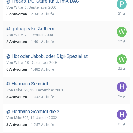
@ Freaks: I/U-Stufe für 0,1mA DAC
Von
Witte
,
3. September 2003
26.
6
Antworten
2.341
Aufrufe
Februar
2005
@ gotospeaker&others
Von
Witte
,
23. Februar 2004
25.
2
Antworten
1.401
Aufrufe
Februar
2004
@ Hbt oder Jakob, oder Digi-Spezialist
Von
Witte
,
18. Dezember 2003
23.
6
Antworten
1.482
Aufrufe
Dezembe
2003
@ Hermann Schmidt
Von
Mike598
,
28. Dezember 2001
28.
3
Antworten
1.032
Aufrufe
Dezembe
2001
@ Hermann Schmidt die 2.
Von
Mike598
,
11. Januar 2002
14.
3
Antworten
1.257
Aufrufe
Januar
2002