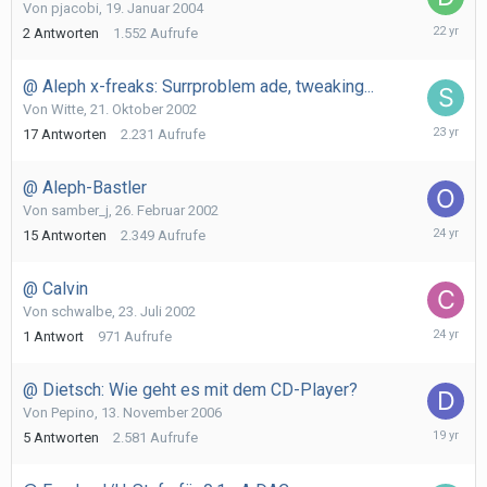
Von
pjacobi
,
19. Januar 2004
20.
2
Antworten
1.552
Aufrufe
Januar
2004
@ Aleph x-freaks: Surrproblem ade, tweaking...
Von
Witte
,
21. Oktober 2002
28.
17
Antworten
2.231
Aufrufe
Oktober
2002
@ Aleph-Bastler
Von
samber_j
,
26. Februar 2002
28.
15
Antworten
2.349
Aufrufe
Februar
2002
@ Calvin
Von
schwalbe
,
23. Juli 2002
23.
1
Antwort
971
Aufrufe
Juli
2002
@ Dietsch: Wie geht es mit dem CD-Player?
Von
Pepino
,
13. November 2006
15.
5
Antworten
2.581
Aufrufe
Novembe
2006