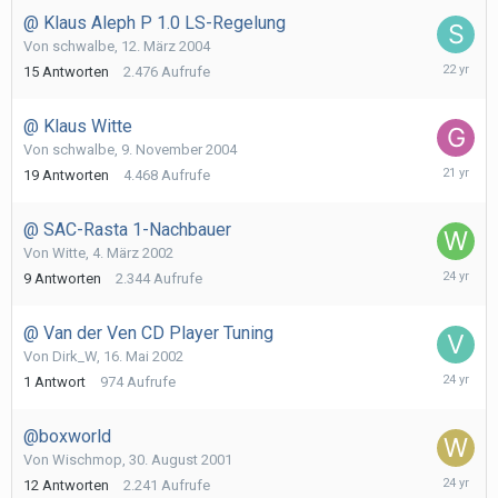
@ Klaus Aleph P 1.0 LS-Regelung
Von
schwalbe
,
12. März 2004
19.
15
Antworten
2.476
Aufrufe
März
2004
@ Klaus Witte
Von
schwalbe
,
9. November 2004
8.
19
Antworten
4.468
Aufrufe
Dezembe
2004
@ SAC-Rasta 1-Nachbauer
Von
Witte
,
4. März 2002
6.
9
Antworten
2.344
Aufrufe
März
2002
@ Van der Ven CD Player Tuning
Von
Dirk_W
,
16. Mai 2002
17.
1
Antwort
974
Aufrufe
Mai
2002
@boxworld
Von
Wischmop
,
30. August 2001
5.
12
Antworten
2.241
Aufrufe
Septemb