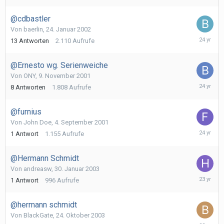
2001
@cdbastler
Von
baerlin
,
24. Januar 2002
29.
13
Antworten
2.110
Aufrufe
Januar
2002
@Ernesto wg. Serienweiche
Von
ONY
,
9. November 2001
15.
8
Antworten
1.808
Aufrufe
Novembe
2001
@furnius
Von
John Doe
,
4. September 2001
6.
1
Antwort
1.155
Aufrufe
Septemb
2001
@Hermann Schmidt
Von
andreasw
,
30. Januar 2003
30.
1
Antwort
996
Aufrufe
Januar
2003
@hermann schmidt
Von
BlackGate
,
24. Oktober 2003
24.