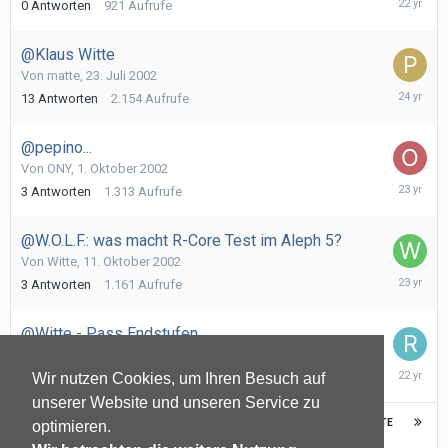
0
Antworten
921
Aufrufe
Oktober
2003
@Klaus Witte
Von
matte
,
23. Juli 2002
30.
13
Antworten
2.154
Aufrufe
Juli
2002
@pepino...
Von
ONY
,
1. Oktober 2002
1.
3
Antworten
1.313
Aufrufe
Oktober
2002
@W.O.L.F.: was macht R-Core Test im Aleph 5?
Von
Witte
,
11. Oktober 2002
11.
3
Antworten
1.161
Aufrufe
Oktober
2002
@Witte - Pass Endstufen
Von
Roemhild
,
12. Januar 2004
14.
6
Antworten
1.825
Aufrufe
Wir nutzen Cookies, um Ihren Besuch auf
Januar
unserer Website und unseren Service zu
2004
VORHERIGE
NÄCHSTE
Seite 2 von 101
optimieren.