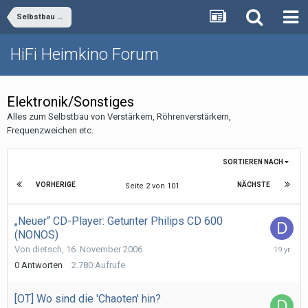
Selbstbau und DIY
HiFi Heimkino Forum
Elektronik/Sonstiges
Alles zum Selbstbau von Verstärkern, Röhrenverstärkern,
Frequenzweichen etc.
SORTIEREN NACH
VORHERIGE
NÄCHSTE
Seite 2 von 101
„Neuer“ CD-Player: Getunter Philips CD 600
(NONOS)
16.
Von
dietsch
,
16. November 2006
Novembe
0
Antworten
2.780
Aufrufe
2006
[OT] Wo sind die 'Chaoten' hin?