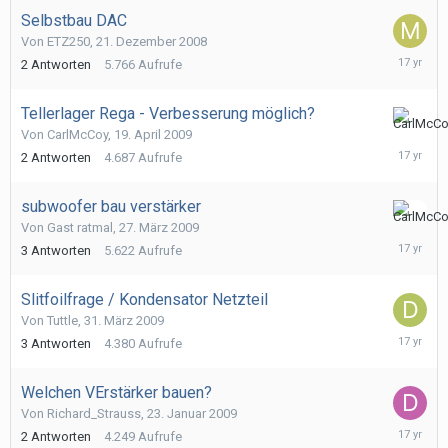
Selbstbau DAC
Von
ETZ250
,
21. Dezember 2008
21.
2
Antworten
5.766
Aufrufe
April
2009
Tellerlager Rega - Verbesserung möglich?
20.
Von
CarlMcCoy
,
19. April 2009
April
2
Antworten
4.687
Aufrufe
2009
subwoofer bau verstärker
4.
Von Gast ratmal,
27. März 2009
April
3
Antworten
5.622
Aufrufe
2009
Slitfoilfrage / Kondensator Netzteil
Von
Tuttle
,
31. März 2009
31.
3
Antworten
4.380
Aufrufe
März
2009
Welchen VErstärker bauen?
Von
Richard_Strauss
,
23. Januar 2009
26.
2
Antworten
4.249
Aufrufe
März